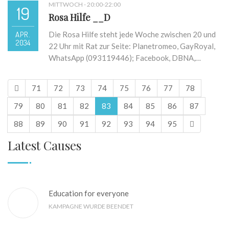
MITTWOCH - 20:00-22:00
19
Rosa Hilfe __D
APR.
Die Rosa Hilfe steht jede Woche zwischen 20 und
2034
22 Uhr mit Rat zur Seite: Planetromeo, GayRoyal,
WhatsApp (093119446); Facebook, DBNA,…
71
72
73
74
75
76
77
78
79
80
81
82
83
84
85
86
87
88
89
90
91
92
93
94
95
Latest Causes
Education for everyone
KAMPAGNE WURDE BEENDET