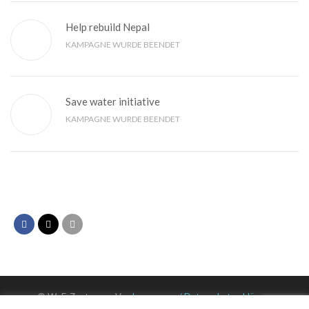
Help rebuild Nepal
KAMPAGNE WURDE BEENDET
Save water initiative
KAMPAGNE WURDE BEENDET
© WuF-Zentrum e. V. –
Impressum / Datenschutzerklärung