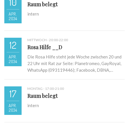
10
Raum belegt
APR.
intern
2034
MITTWOCH - 20:00-22:00
12
Rosa Hilfe __D
APR.
Die Rosa Hilfe steht jede Woche zwischen 20 und
2034
22 Uhr mit Rat zur Seite: Planetromeo, GayRoyal,
WhatsApp (093119446); Facebook, DBNA,…
MONTAG - 17:00-21:00
17
Raum belegt
APR.
intern
2034