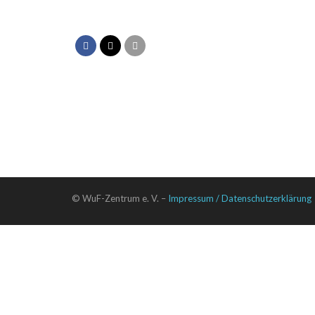
WAT-
Teilen
Aktion
von
Würzburg
zeigt
Schleife
© WuF-Zentrum e. V. –
Impressum / Datenschutzerklärung