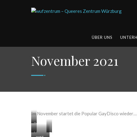
ÜBER UNS
UNTER
November 2021
Im November startet die Popular GayDisco wieder… 
TransIdent
Martinshörnchen
zum