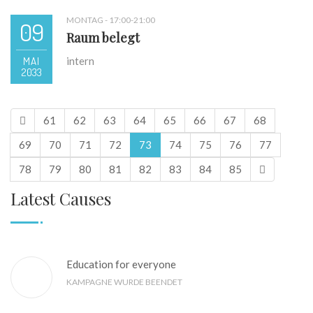
MONTAG - 17:00-21:00
09
Raum belegt
MAI
intern
2033
61
62
63
64
65
66
67
68
69
70
71
72
73
74
75
76
77
78
79
80
81
82
83
84
85
Latest Causes
Education for everyone
KAMPAGNE WURDE BEENDET