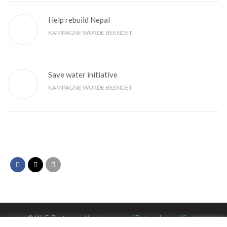
Help rebuild Nepal
KAMPAGNE WURDE BEENDET
Save water initiative
KAMPAGNE WURDE BEENDET
© WuF-Zentrum e. V. –
Impressum / Datenschutzerklärung