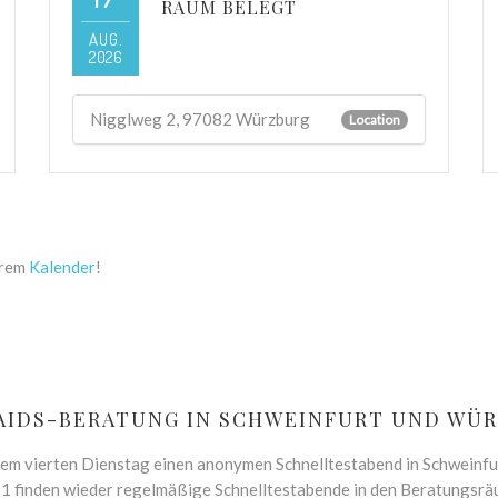
RAUM BELEGT
AUG.
2026
Nigglweg 2, 97082 Würzburg
Location
erem
Kalender
!
AIDS-BERATUNG IN SCHWEINFURT UND WÜ
dem vierten Dienstag einen anonymen Schnelltestabend in Schweinfurt 
1 finden wieder regelmäßige Schnelltestabende in den Beratungsrä