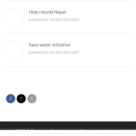
Help rebuild Nepal
KAMPAGNE WURDE BEENDET
Save water initiative
KAMPAGNE WURDE BEENDET
© WuF-Zentrum e. V. –
Impressum / Datenschutzerklärung