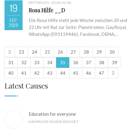
MITTWOCH - 20:00-22:00
19
Rosa Hilfe __D
SEP.
Die Rosa Hilfe steht jede Woche zwischen 20 und
2029
22 Uhr mit Rat zur Seite: Planetromeo, GayRoyal,
WhatsApp (093119446); Facebook, DBNA,…
23
24
25
26
27
28
29
30
31
32
33
34
35
36
37
38
39
40
41
42
43
44
45
46
47
Latest Causes
Education for everyone
KAMPAGNE WURDE BEENDET