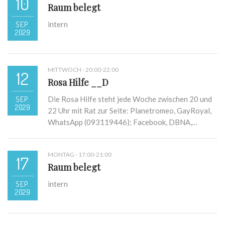
10
Raum belegt
SEP.
intern
2029
MITTWOCH - 20:00-22:00
12
Rosa Hilfe __D
SEP.
Die Rosa Hilfe steht jede Woche zwischen 20 und
2029
22 Uhr mit Rat zur Seite: Planetromeo, GayRoyal,
WhatsApp (093119446); Facebook, DBNA,…
MONTAG - 17:00-21:00
17
Raum belegt
SEP.
intern
2029