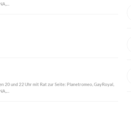
BNA,…
en 20 und 22 Uhr mit Rat zur Seite: Planetromeo, GayRoyal,
BNA,…