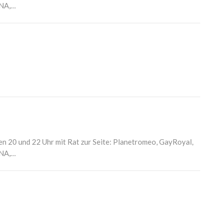
BNA,…
en 20 und 22 Uhr mit Rat zur Seite: Planetromeo, GayRoyal,
BNA,…