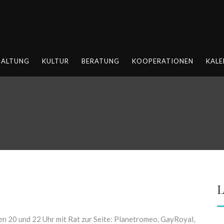
HALTUNG
KULTUR
BERATUNG
KOOPERATIONEN
KALE
L
en 20 und 22 Uhr mit Rat zur Seite: Planetromeo, GayRoyal,