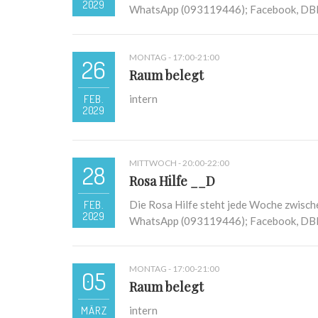
2029
WhatsApp (093119446); Facebook, D
MONTAG - 17:00-21:00
26
Raum belegt
FEB.
intern
2029
MITTWOCH - 20:00-22:00
28
Rosa Hilfe __D
FEB.
Die Rosa Hilfe steht jede Woche zwisch
2029
WhatsApp (093119446); Facebook, D
MONTAG - 17:00-21:00
05
Raum belegt
MÄRZ
intern