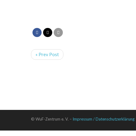
« Prev Post
© WuF-Zentrum e. V. –
Impressum / Datenschutzerklärung