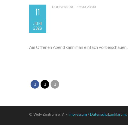
DONNERSTAG - 19:00-23:00
11
JUNI
2026
Am Offenen Abend kann man einfach vorbeischauen, 
© WuF-Zentrum e. V. –
Impressum / Datenschutzerklärung