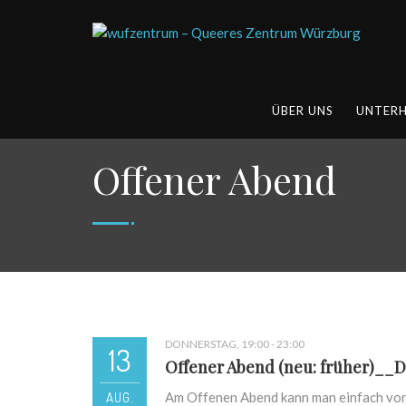
ÜBER UNS
UNTER
Offener Abend
DONNERSTAG, 19:00 - 23:00
13
Offener Abend (neu: früher)__D
AUG.
Am Offenen Abend kann man einfach vor