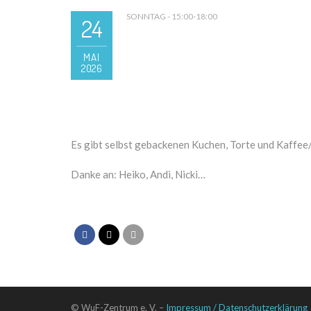
SONNTAG - 15:00-18:00
24
MAI
2026
Es gibt selbst gebackenen Kuchen, Torte und Kaffee
Danke an: Heiko, Andi, Nicki…
© WuF-Zentrum e. V. –
Impressum / Datenschutzerklärung