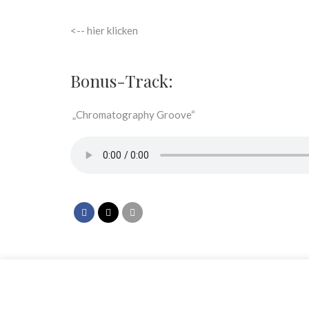
<-- hier klicken
Bonus-Track:
„Chromatography Groove“
© WuF-Zentrum e. V. –
Impressum / Datenschutzerklärung