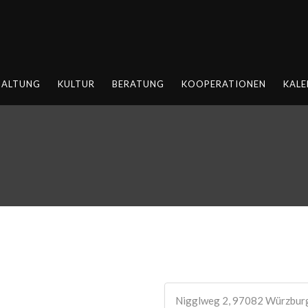
HALTUNG
KULTUR
BERATUNG
KOOPERATIONEN
KALE
Nigglweg 2, 97082 Würzbur