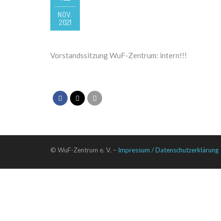
NOV.
2021
Vorstandssitzung WuF-Zentrum: intern!!!
© WuF-Zentrum e. V. –
Impressum / Datenschutzerklärung