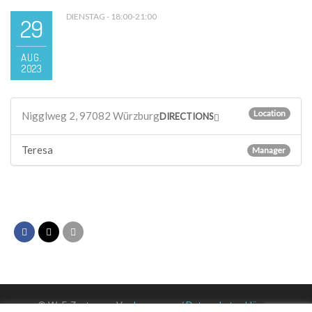
DIENSTAG - 18:00-21:00
29
AUG.
2023
Location
Nigglweg 2, 97082 Würzburg
DIRECTIONS
Teresa
Manager
© WuF-Zentrum e. V. –
Impressum / Datenschutzerklärung