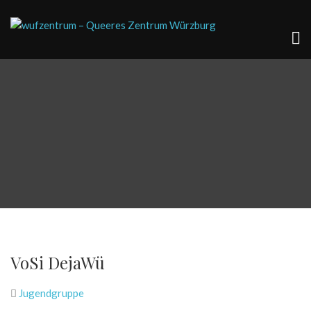
VoSi DejaWü
Jugendgruppe