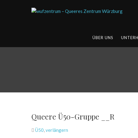
ÜBER UNS
UNTER
Queere Ü50-Gruppe __R
Ü50
,
verlängern