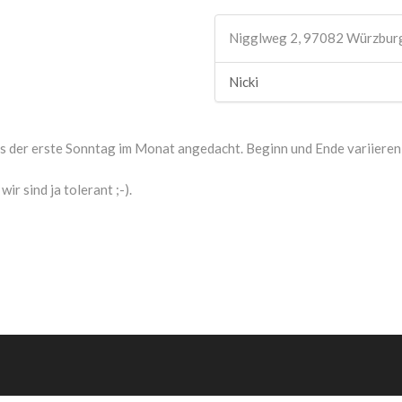
Nigglweg 2, 97082 Würzbur
Nicki
s der erste Sonntag im Monat angedacht. Beginn und Ende variieren 
r sind ja tolerant ;-).