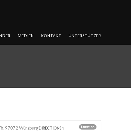
NDER
MEDIEN
KONTAKT
UNTERSTÜTZER
Location
27b, 97072 Würzburg
DIRECTIONS