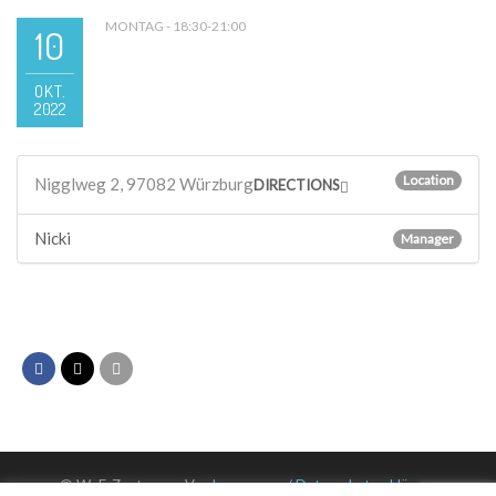
MONTAG - 18:30-21:00
10
OKT.
2022
Location
Nigglweg 2, 97082 Würzburg
DIRECTIONS
Nicki
Manager
© WuF-Zentrum e. V. –
Impressum / Datenschutzerklärung