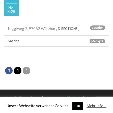
MAI
2026
Location
Nigglweg 2, 97082 Würzburg
DIRECTIONS
Sascha
Manager
© WuF-Zentrum e. V. –
Impressum / Datenschutzerklärung
Unsere Webseite verwendet Cookies.
Mehr Info ...
OK