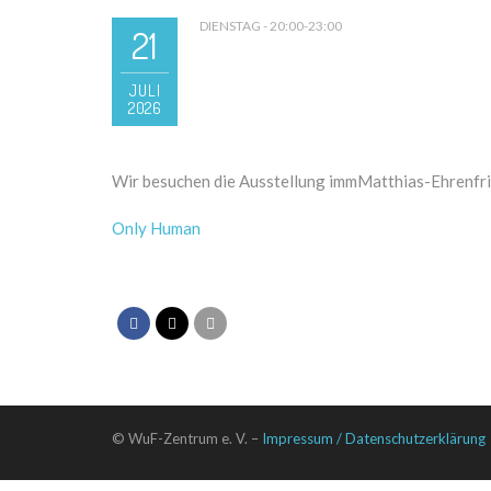
DIENSTAG - 20:00-23:00
21
JULI
2026
Wir besuchen die Ausstellung immMatthias-Ehrenfrie
Only Human
© WuF-Zentrum e. V. –
Impressum / Datenschutzerklärung