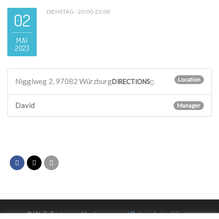
DIENSTAG - 20:00-23:00
02
MAI
2023
Location
Nigglweg 2, 97082 Würzburg
DIRECTIONS
David
Manager
© WuF-Zentrum e. V. –
Impressum / Datenschutzerklärung