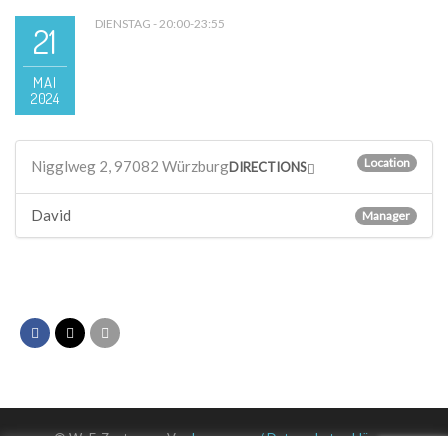
DIENSTAG - 20:00-23:55
21
MAI
2024
Location
Nigglweg 2, 97082 Würzburg
DIRECTIONS
David
Manager
© WuF-Zentrum e. V. –
Impressum / Datenschutzerklärung