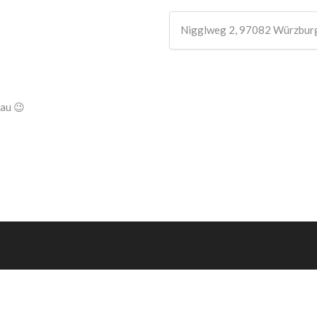
Nigglweg 2, 97082 Würzbur
rau 😉