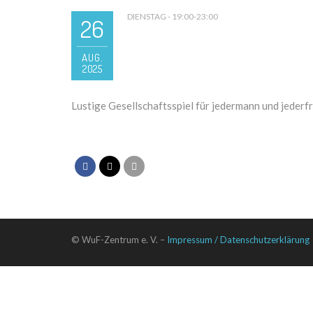
DIENSTAG - 19:00-23:00
26
AUG.
2025
Lustige Gesellschaftsspiel für jedermann und jederf
© WuF-Zentrum e. V. –
Impressum / Datenschutzerklärung