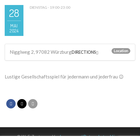
DIENSTAG - 19:00-23:00
28
MAI
2024
Location
Nigglweg 2, 97082 Würzburg
DIRECTIONS
Lustige Gesellschaftsspiel für jedermann und jederfrau 😉
© WuF-Zentrum e. V. –
Impressum / Datenschutzerklärung