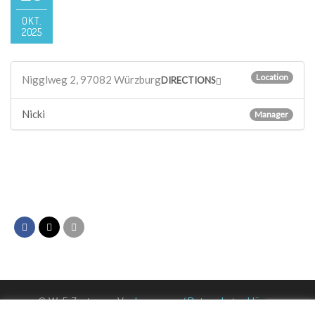
OKT.
2025
Location
Nigglweg 2, 97082 Würzburg
DIRECTIONS
Nicki
Manager
© WuF-Zentrum e. V. –
Impressum / Datenschutzerklärung