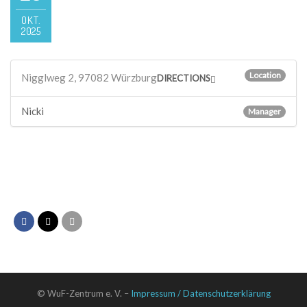
OKT.
2025
Location
Nigglweg 2, 97082 Würzburg
DIRECTIONS
Nicki
Manager
© WuF-Zentrum e. V. –
Impressum / Datenschutzerklärung