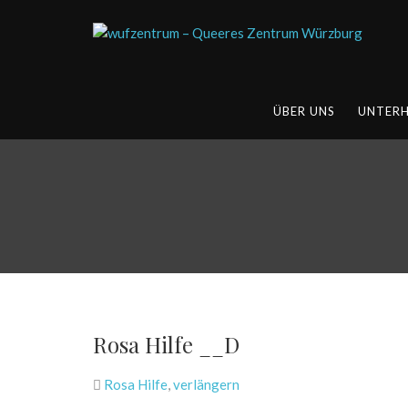
ÜBER UNS
UNTER
Rosa Hilfe __D
Rosa Hilfe
,
verlängern