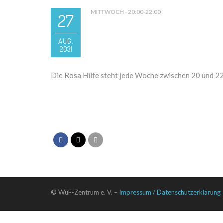
MITTWOCH - 20:00-22:00
27
AUG.
2031
Die Rosa Hilfe steht jede Woche zwischen 20 und 2
© WuF-Zentrum e. V. –
Impressum / Datenschutzerklärung