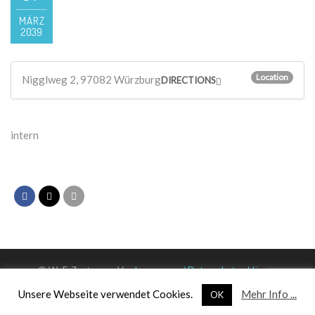
MÄRZ
2039
Location
Nigglweg 2, 97082 Würzburg
DIRECTIONS
intern
© WuF-Zentrum e. V. –
Impressum / Datenschutzerklärung
Unsere Webseite verwendet Cookies.
Mehr Info ...
OK