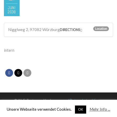
JUNI
2038
Location
Nigglweg 2, 97082 Würzburg
DIRECTIONS
intern
© WuF-Zentrum e. V. –
Impressum / Datenschutzerklärung
Unsere Webseite verwendet Cookies.
Mehr Info ...
OK