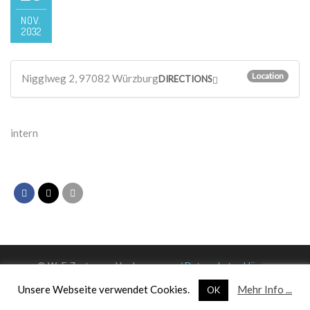
NOV.
2032
Location
Nigglweg 2, 97082 Würzburg
DIRECTIONS
intern
© WuF-Zentrum e. V. –
Impressum / Datenschutzerklärung
Unsere Webseite verwendet Cookies.
Mehr Info ...
OK