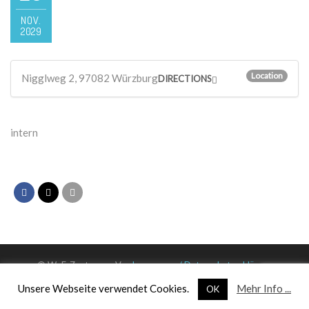
NOV.
2029
Location
Nigglweg 2, 97082 Würzburg
DIRECTIONS
intern
© WuF-Zentrum e. V. –
Impressum / Datenschutzerklärung
Unsere Webseite verwendet Cookies.
Mehr Info ...
OK