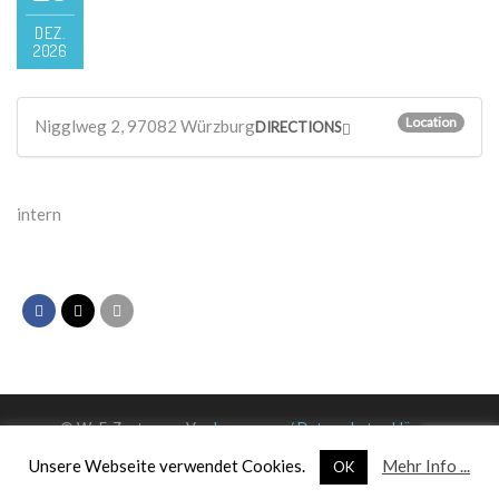
DEZ.
2026
Location
Nigglweg 2, 97082 Würzburg
DIRECTIONS
intern
© WuF-Zentrum e. V. –
Impressum / Datenschutzerklärung
Unsere Webseite verwendet Cookies.
Mehr Info ...
OK