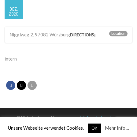
DEZ.
2026
Location
Nigglweg 2, 97082 Würzburg
DIRECTIONS
intern
© WuF-Zentrum e. V. –
Impressum / Datenschutzerklärung
Unsere Webseite verwendet Cookies.
Mehr Info ...
OK