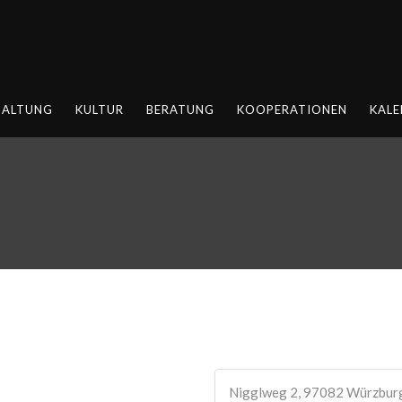
HALTUNG
KULTUR
BERATUNG
KOOPERATIONEN
KALE
Nigglweg 2, 97082 Würzbur