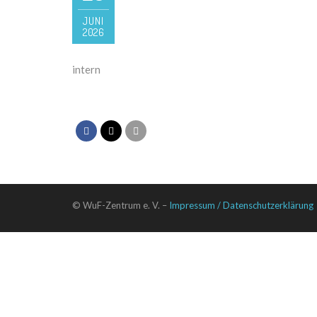
JUNI
2026
intern
© WuF-Zentrum e. V. –
Impressum / Datenschutzerklärung