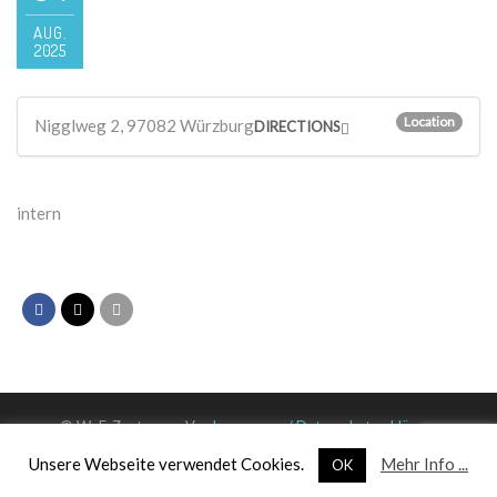
AUG.
2025
Location
Nigglweg 2, 97082 Würzburg
DIRECTIONS
intern
© WuF-Zentrum e. V. –
Impressum / Datenschutzerklärung
Unsere Webseite verwendet Cookies.
Mehr Info ...
OK