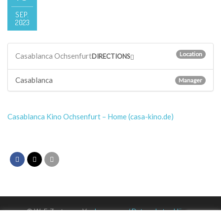
SEP.
2023
Location
Casablanca Ochsenfurt
DIRECTIONS
Casablanca
Manager
Casablanca Kino Ochsenfurt – Home (casa-kino.de)
© WuF-Zentrum e. V. –
Impressum / Datenschutzerklärung