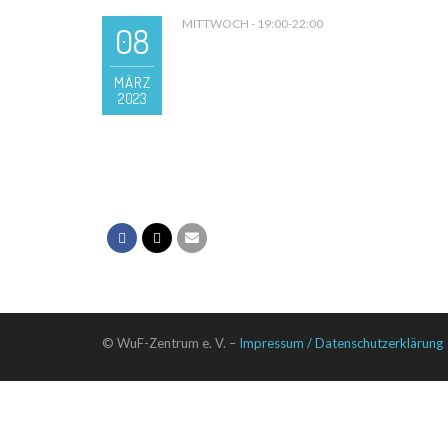
MITTWOCH - 19:00-22:00
08
MÄRZ
2023
© WuF-Zentrum e. V. –
Impressum / Datenschutzerklärung