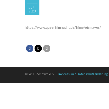
JUNI
2023
https://www.queerfilmnacht.de/filme/eismayer/
© WuF-Zentrum e. V. –
Impressum / Datenschutzerklärung