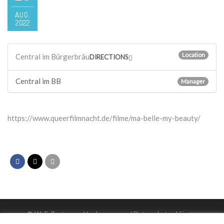
AUG.
2022
Location
Central im Bürgerbräu
DIRECTIONS
Central im BB
Manager
https://www.queerfilmnacht.de/filme/ma-belle-my-beauty/
© WuF-Zentrum e. V. –
Impressum / Datenschutzerklärung