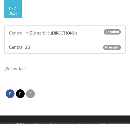
DEZ.
2024
Location
Central im Bürgerbräu
DIRECTIONS
Central BB
Manager
„Sebastian“
© WuF-Zentrum e. V. –
Impressum / Datenschutzerklärung