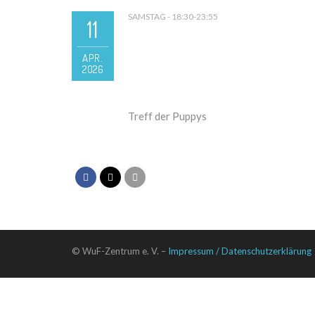
SAMSTAG - 18:30-23:55
11
APR.
2026
Treff der Puppys
© WuF-Zentrum e. V. –
Impressum / Datenschutzerklärung