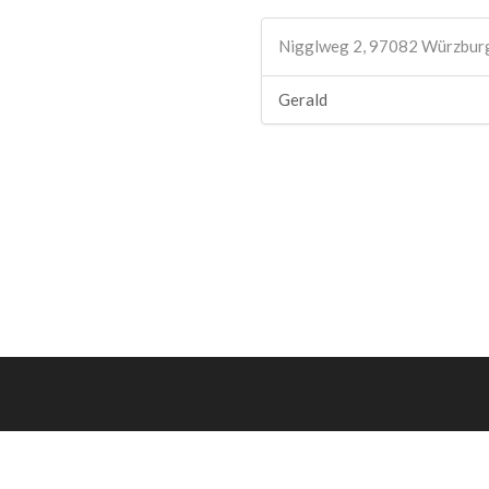
Nigglweg 2, 97082 Würzbur
Gerald