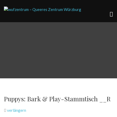
Puppys: Bark & Play-Stammtisch __R
verlängern