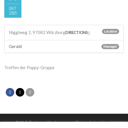
OKT.
2021
Location
Nigglweg 2, 97082 Würzburg
DIRECTIONS
Gerald
Manager
Treffen der Puppy-Gruppe
© WuF-Zentrum e. V. –
Impressum / Datenschutzerklärung