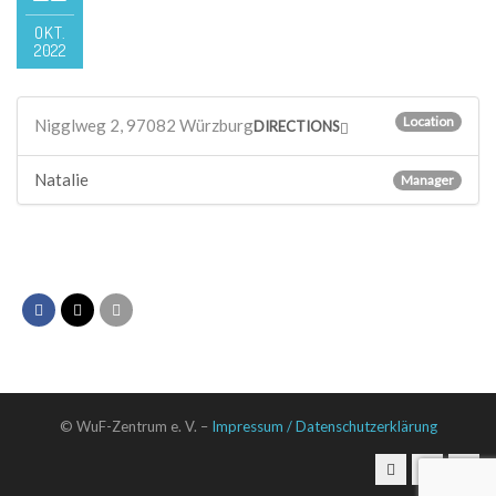
OKT.
2022
Location
Nigglweg 2, 97082 Würzburg
DIRECTIONS
Natalie
Manager
© WuF-Zentrum e. V. –
Impressum / Datenschutzerklärung