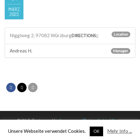
MÄRZ
2023
Location
Nigglweg 2, 97082 Würzburg
DIRECTIONS
Andreas H.
Manager
© WuF-Zentrum e. V. –
Impressum / Datenschutzerklärung
Unsere Webseite verwendet Cookies.
Mehr Info ...
OK