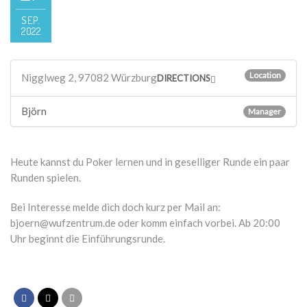
SEP.
2022
Location
Nigglweg 2, 97082 Würzburg
DIRECTIONS
Björn
Manager
Heute kannst du Poker lernen und in geselliger Runde ein paar
Runden spielen.
Bei Interesse melde dich doch kurz per Mail an:
bjoern@wufzentrum.de oder komm einfach vorbei. Ab 20:00
Uhr beginnt die Einführungsrunde.