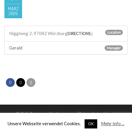
MÄRZ
2026
Location
Nigglweg 2, 97082 Würzburg
DIRECTIONS
Gerald
Manager
© WuF-Zentrum e. V. –
Impressum / Datenschutzerklärung
Unsere Webseite verwendet Cookies.
Mehr Info ...
OK