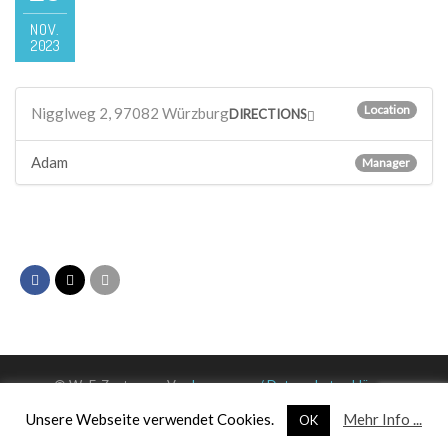
NOV.
2023
Location
Nigglweg 2, 97082 Würzburg
DIRECTIONS
Adam
Manager
© WuF-Zentrum e. V. –
Impressum / Datenschutzerklärung
Unsere Webseite verwendet Cookies.
Mehr Info ...
OK