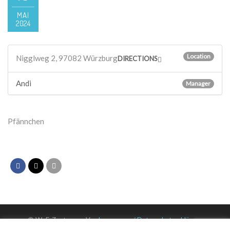
MAI
2024
Location
Nigglweg 2, 97082 Würzburg
DIRECTIONS
Andi
Manager
Pfännchen
© WuF-Zentrum e. V. –
Impressum / Datenschutzerklärung