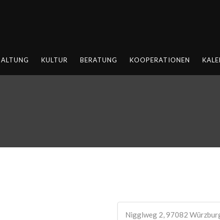
HALTUNG
KULTUR
BERATUNG
KOOPERATIONEN
KALE
Nigglweg 2, 97082 Würzbur