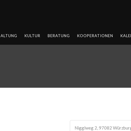
HALTUNG
KULTUR
BERATUNG
KOOPERATIONEN
KALE
Nigglweg 2, 97082 Würzbur